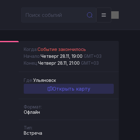
Когда:
Событие закончилось
Начало:
Четверг 28.11, 19:00
GMT+03
Конец:
Четверг 28.11, 21:00
GMT+03
Где:
Ульяновск
Открыть карту
Формат:
Офлайн
Тип:
Встреча