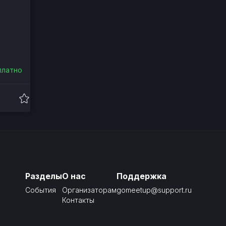
платно
Разделы
О нас
Поддержка
События
Организаторам
gomeetup@support.ru
Контакты