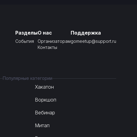
Разделы
О нас
Поддержка
События
Организаторам
gomeetup@support.ru
Контакты
Популярные категории
Хакатон
Воркшоп
Вебинар
Митап