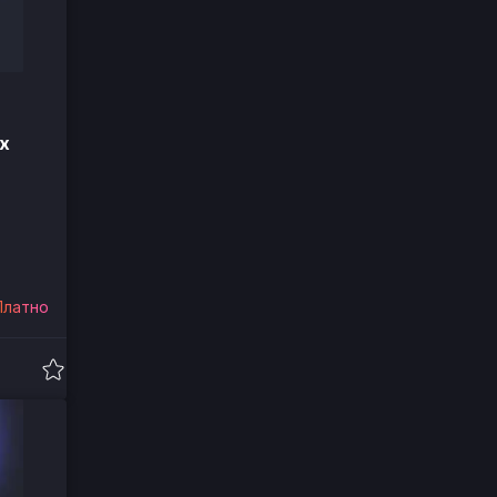
х
Платно