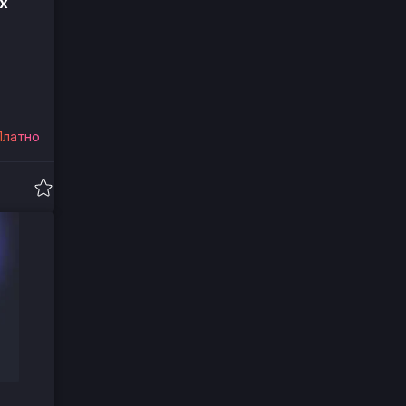
х
Платно