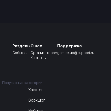
Разделы
О нас
Поддержка
События
Организаторам
gomeetup@support.ru
Контакты
Популярные категории
Хакатон
Воркшоп
Вебинар