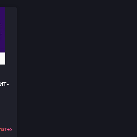
 ИТ-
латно