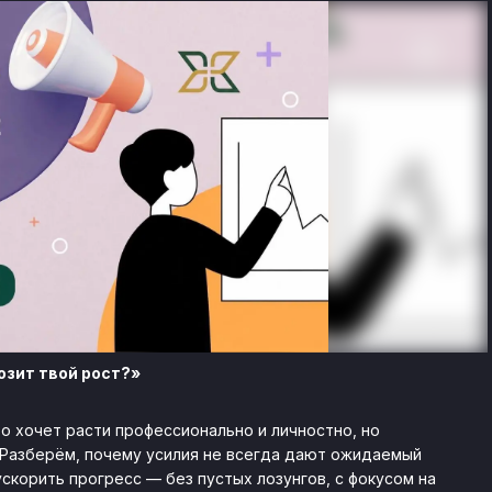
озит твой рост?»
то хочет расти профессионально и личностно, но
 Разберём, почему усилия не всегда дают ожидаемый
скорить прогресс — без пустых лозунгов, с фокусом на