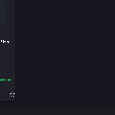
 Что
платно