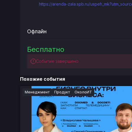
https://arenda-zala.spb.ru/uspeh_mk?utm_sou
Офлайн
Бесплатно
Событие завершено
Похожие события
Менеджмент
Продукт
ОколоИТ