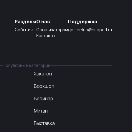
Разделы
О нас
Поддержка
События
Организаторам
gomeetup@support.ru
Контакты
Популярные категории
Хакатон
Воркшоп
Вебинар
Митап
Выставка