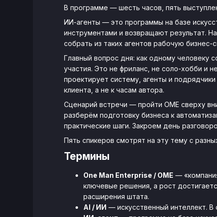
В программе — шесть часов, пять выступлен
ИИ-агенты — это программы на базе искусс
инструментами и возвращают результат. На 
собрать из таких агентов рабочую бизнес-с
Главный вопрос дня: как одному человеку 
участия. Это не фриланс, не соло-хобби и 
проектирует систему, агенты и подрядчики 
клиента, а не к часам автора.
Сценарий встречи — пройти OME сверху вни
разберём подготовку бизнеса к автоматиза
практические шаги. Закроем день разговоро
Пять спикеров смотрят на эту тему с разны
Термины
One Man Enterprise / OME
— «компания
ключевые решения, а рост достигается
расширения штата.
AI / ИИ
— искусственный интеллект. В 