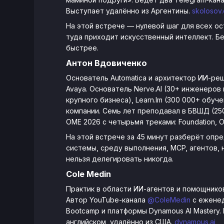
Выступает удалённо из Аргентины.
skolosov
На этой встрече — нулевой шаг для всех ос
туда приходит искусственный интеллект. Б
быстрее.
Антон Вдовиченко
Основатель Automatica и архитектор ИИ-реш
Avaya. Основатель Nerve.AI (30+ инженеро
крупного бизнеса), Learn.lm (300 000+ обуч
компании. Семь лет преподавал в БВШД (25
OME 2026 с четырьмя треками: Foundation, Oper
На этой встрече за 45 минут разберёт опр
системы, среду выполнения, MCP, агентов, 
нельзя делегировать никогда.
Cole Medin
Практик в области ИИ-агентов и помощнико
Автор YouTube-канала
@ColeMedin
с еженед
Bootcamp и платформы Dynamous AI Mastery.
английском, удалённо из США.
dynamous.ai