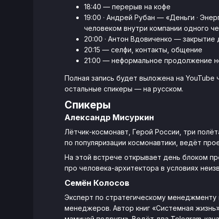
18:40 — перерыв на кофе
19:00 · Андрей Рубан — «Деньги · Энер
человеком внутри компании одного че
20:00 · Антон Вдовиченко — закрытие д
20:15 — селфи, контакты, общение
21:00 — неформальное продолжение 
Полная запись будет выложена на YouTube ч
остальные спикеры — на русском.
Спикеры
Александр Мисуркин
Лётчик-космонавт, Герой России, три полёт
по популяризации космонавтики, ведёт про
На этой встрече открывает день блоком про
про человека-архитектора в условиях неиз
Семён Колосов
Эксперт по стратегическому менеджменту и
менеджеров. Автор книг «Системная жизнь
маминой подруги». Ведёт два Telegram-кан