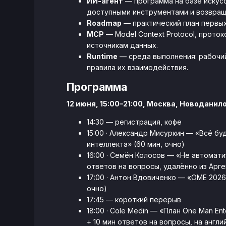
ИИ-агент
— программа на базе искусс
доступными инструментами и возвращ
Roadmap
— практический план первых
MCP
— Model Context Protocol, прото
источникам данных.
Runtime
— среда выполнения: рабочий
правила их взаимодействия.
Программа
12 июня, 15:00–21:00, Москва, Новоданило
14:30 — регистрация, кофе
15:00 · Александр Мисуркин — «Всё бу
интеллекта» (60 мин, очно)
16:00 · Семён Колосов — «Не автомати
ответов на вопросы, удалённо из Арг
17:00 · Антон Вдовиченко — «OME 2026
очно)
17:45 — короткий перерыв
18:00 · Cole Medin — «План One Man En
+ 10 мин ответов на вопросы, на англ