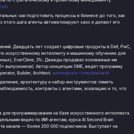
.com
тальных: как подготовить процессы в бизнесе до того, как
ез этого шага агенты автоматизируют хаос и делают его
ений. Двадцать лет создаёт цифровые продукты в Dell, PwC,
в по искусственному интеллекту и машинному обучению для
енных), EverClime, 31c. Дважды продавал основанные им
0+ выпускников). Автор концепции OME, ведёт программу
ator, Builder, Architect.
automatica.io
·
t.me/aiwizards
еделение, архитектуру и набор инструментов: память
наблюдаемость, контракты с агентами, эскалацию и то, что
в для программирования на базе искусственного интеллекта.
ельными видео по ИИ-агентам, курса AI Second Brain
 На канале — более 200 000 подписчиков. Выступает на