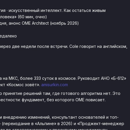
гия · искусственный интеллект. Как остаться живым
ловека» (60 мин, очно)
ня, анонс OME Architect (ноябрь 2026)
недалеко
ерез две недели после встречи. Cole говорит на английском,
а на МКС, более 333 суток в космосе. Руководит АНО «Б-612»
ект «Космос зовёт».
amisurkin.com
 принятие решений там, где готового алгоритма нет. Это
вестности: фундамент, без которого OME повисает.
 внедрению изменений, консультант основателей и топ-
» (переиздание в «Альпине» в 2026) и «Проджект-менеджер
ала по стратегическому и проектному менеджменту.