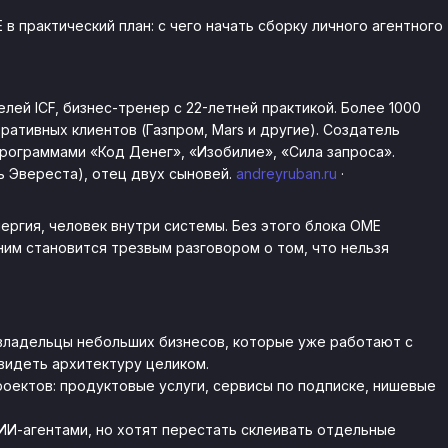
 практический план: с чего начать сборку личного агентного
лей ICF, бизнес-тренер с 22-летней практикой. Более 1000
оративных клиентов (Газпром, Mars и другие). Создатель
рограммами «Код Денег», «Изобилие», «Сила запроса».
ь Эвереста), отец двух сыновей.
andreyruban.ru
·
нергия, человек внутри системы. Без этого блока OME
ним становится трезвым разговором о том, что нельзя
владельцы небольших бизнесов, которые уже работают с
видеть архитектуру целиком.
оектов: продуктовые услуги, сервисы по подписке, нишевые
ИИ-агентами, но хотят перестать склеивать отдельные