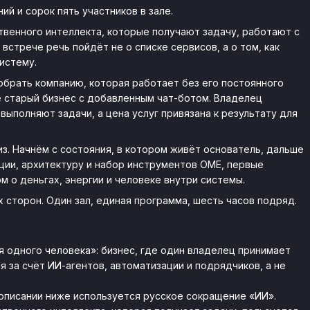
ий и сорок пять участников в зале.
твенного интеллекта, которые получают задачу, работают с
встрече речь пойдёт не о списке сервисов, а о том, как
истему.
собрать компанию, которая работает без его постоянного
не старый бизнес с добавленным чат-ботом. Владелец
выполняют задачи, а цена услуг привязана к результату для
з. Начнём с состояния, в котором живёт основатель, дальше
ции, архитектуру и набор инструментов OME, первые
м о деньгах, энергии и человеке внутри системы.
х сторон. Один зал, единая программа, шесть часов подряд.
 одного человека»: бизнес, где один владелец принимает
 за счёт ИИ-агентов, автоматизации и подрядчиков, а не
описании ниже используется русское сокращение «ИИ».