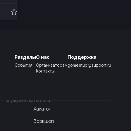
Разделы
О нас
Поддержка
События
Организаторам
gomeetup@support.ru
Контакты
Популярные категории
Хакатон
Воркшоп