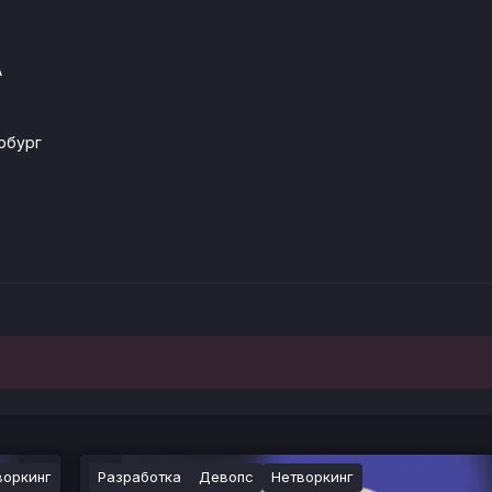
А
рбург
воркинг
Разработка
Девопс
Нетворкинг