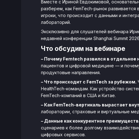
Вместе с Ириной Евдокимовой, основательн
разберем, как FemTech-рынок развивается в
игроки, что происходит с данными и интегр
лабораторий.
Эксклюзивно для слушателей вебинара Ирин
недавней конференции Shanghai Summit 202
Что обсудим на вебинаре
– Почему Femtech развился в отдельное 
пациентов и цифровой медицине — и почем
продуктовые направления.
– Что происходит c FemTech за рубежом.
Ч
HealthTech-командам. Как устройство сист
FemTech-компаний в США и Китае.
– Как FemTech-вертикаль вырастает вну
лаборатории, страховые и виртуальные мед
– Данные как конкурентное преимуществ
сценариев к более долгому взаимодействию
цифровых сервисов.