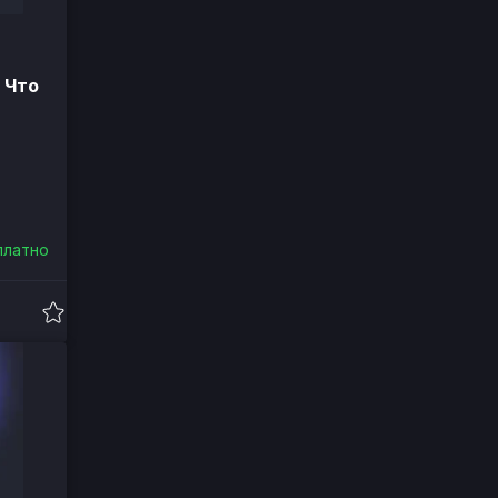
 Что
платно