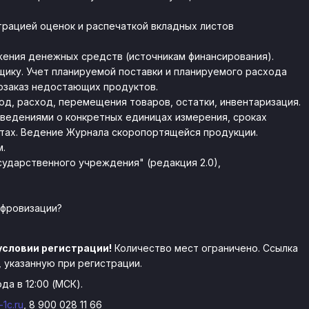
трацией оценок и распечаткой вкладных листов
жения денежных средств (источникам финансирования).
щику. Учет планируемой поставки и планируемого расхода
озаказ недостающих продуктов.
ход, расход, перемещения товаров, остатки, инвентаризация.
сведениями о конкретных единицах измерения, сроках
атах. Ведение Журнала скоропортящейся продукции.
.
сударственного учреждения" (редакция 2.0),
ифровизации?
условии регистрации!
Количество мест ограничено. Ссылка
 указанную при регистрации.
да в 12:00 (МСК).
1c.ru
, 8 900 028 11 66