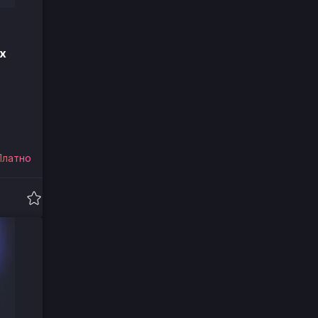
х
Платно