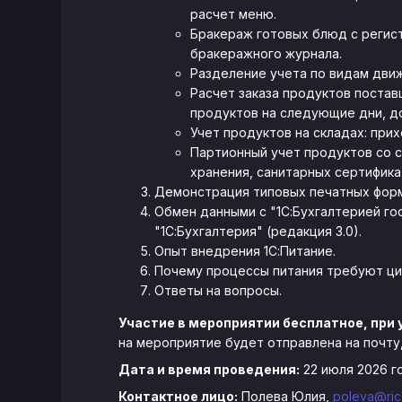
расчет меню.
Бракераж готовых блюд с регис
бракеражного журнала.
Разделение учета по видам дви
Расчет заказа продуктов постав
продуктов на следующие дни, д
Учет продуктов на складах: при
Партионный учет продуктов со 
хранения, санитарных сертифик
Демонстрация типовых печатных форм
Обмен данными с "1С:Бухгалтерией го
"1С:Бухгалтерия" (редакция 3.0).
Опыт внедрения 1С:Питание.
Почему процессы питания требуют ц
Ответы на вопросы.
Участие в мероприятии бесплатное, при 
на мероприятие будет отправлена на почту,
Дата и время проведения:
22 июля 2026 го
Контактное лицо:
Полева Юлия,
poleva@ric-