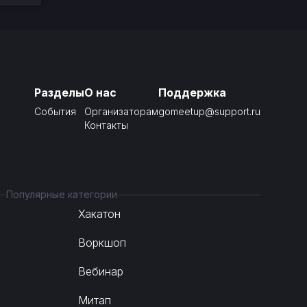
Разделы
О нас
Поддержка
События
Организаторам
gomeetup@support.ru
Контакты
Популярные категории
Хакатон
Воркшоп
Вебинар
Митап