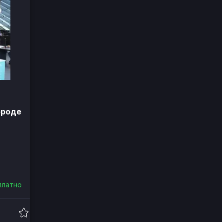
ороде
платно